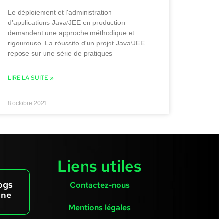
Le déploiement et l'administration
d'applications Java/JEE en production
demandent une approche méthodique et
rigoureuse. La réussite d'un projet Java/JEE
repose sur une série de pratiques
LIRE LA SUITE »
8 octobre 2021
Liens utiles
ogs
Contactez-nous
une
Mentions légales